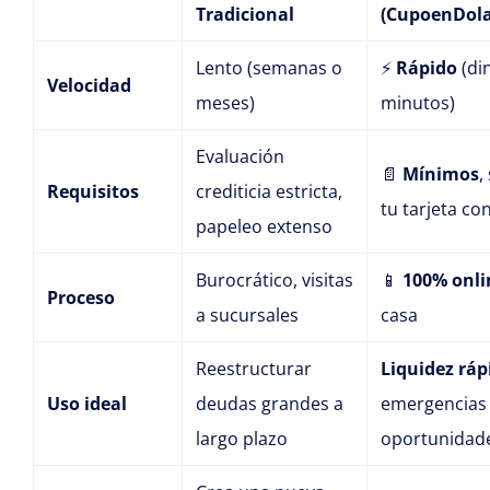
Tradicional
(CupoenDola
Lento (semanas o
⚡
Rápido
(di
Velocidad
meses)
minutos)
Evaluación
📄
Mínimos
,
Requisitos
crediticia estricta,
tu tarjeta co
papeleo extenso
Burocrático, visitas
📱
100% onli
Proceso
a sucursales
casa
Reestructurar
Liquidez ráp
Uso ideal
deudas grandes a
emergencias
largo plazo
oportunidad